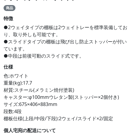
商品
特徴
●2ウェイタイプの棚板は2ウェイトレーを標準装備してお
り、取り外しも可能です。
●スライドタイプの棚板は飛び出し防止ストッパーが付い
ています。
●中段は前後可動のスライド式です。
仕様
色:ホワイト
重量(kg):17.7
材質:スチール(メラミン焼付塗装)
キャスター:φ100mmウレタン製(ストッパー×2個付き)
サイズ:675×406×883mm
段数:4段
棚板仕様(上段/中段/下段):2ウェイ/スライド×2/固定
個人宅宛の配送について