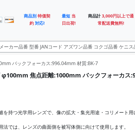
商品別
特価契
最短
当
商品計
3,000円以上で通
約
対応!
日出荷!
常配送費無料!
00mm バックフォーカス:996.04mm 材質:BK-7
φ100mm 焦点距離:1000mm バックフォーカス:9
離を持つ光学用レンズで、像の拡大・集光用途・コリメート用
用法では、レンズの曲面側を被写体側に向けて使用します。