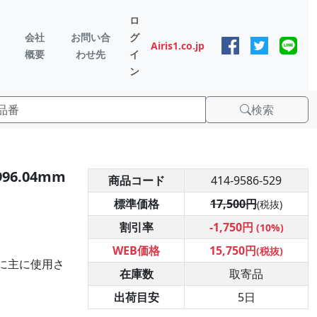
ロ
会社
お問い合
グ
Airis1.co.jp
概要
わせ先
イ
ン
検索
96.04mm
商品コード
414-9586-529
標準価格
17,500円
(税抜)
割引率
-1,750円
(10%)
WEB価格
15,750円
(税抜)
に主に使用さ
在庫数
取寄品
出荷目安
5日