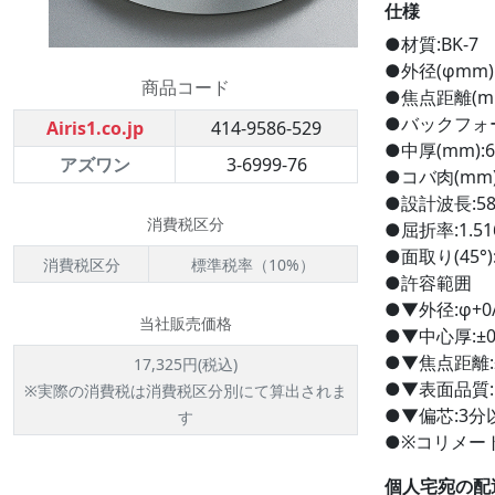
仕様
●材質:BK-7
●外径(φmm):
商品コード
●焦点距離(mm
●バックフォーカ
Airis1.co.jp
414-9586-529
●中厚(mm):6
アズワン
3-6999-76
●コバ肉(mm):
●設計波長:58
消費税区分
●屈折率:1.51
●面取り(45°):
消費税区分
標準税率（10%）
●許容範囲
●▼外径:φ+0/
当社販売価格
●▼中心厚:±0
●▼焦点距離:
17,325円(税込)
●▼表面品質:M
※実際の消費税は消費税区分別にて算出されま
●▼偏芯:3分以
す
●※コリメー
個人宅宛の配