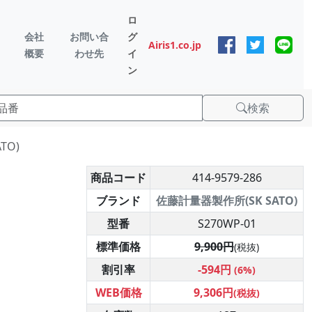
ロ
会社
お問い合
グ
Airis1.co.jp
概要
わせ先
イ
ン
検索
TO)
商品コード
414-9579-286
ブランド
佐藤計量器製作所(SK SATO)
型番
S270WP-01
標準価格
9,900円
(税抜)
割引率
-594円
(6%)
WEB価格
9,306円
(税抜)