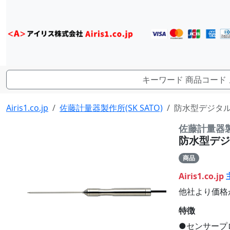
Airis1.co.jp
佐藤計量器製作所(SK SATO)
防水型デジタル温
佐藤計量器製作
防水型デジタ
商品
Airis1.co.jp
他社より価格
特徴
●センサープロ