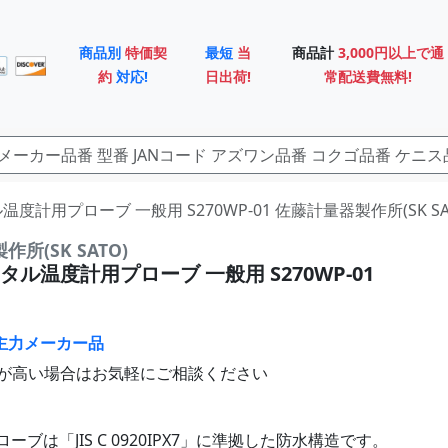
商品別
特価契
最短
当
商品計
3,000円以上で通
約
対応!
日出荷!
常配送費無料!
度計用プローブ 一般用 S270WP-01 佐藤計量器製作所(SK SA
所(SK SATO)
ル温度計用プローブ 一般用 S270WP-01
主力メーカー品
が高い場合はお気軽にご相談ください
ーブは「JIS C 0920IPX7」に準拠した防水構造です。