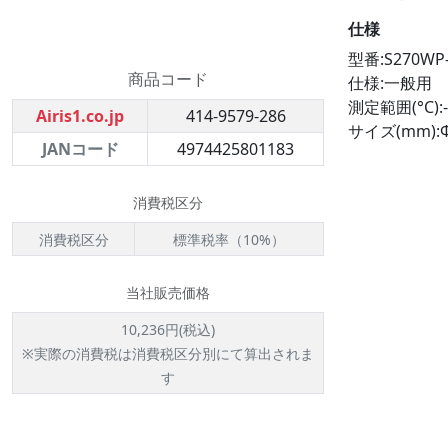
仕様
型番:S270WP-
商品コード
仕様:一般用
測定範囲(°C):-
Airis1.co.jp
414-9579-286
サイズ(mm):Φ
JANコード
4974425801183
消費税区分
消費税区分
標準税率（10%）
当社販売価格
10,236円(税込)
※実際の消費税は消費税区分別にて算出されま
す