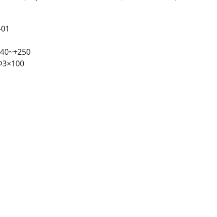
01
40~+250
3×100