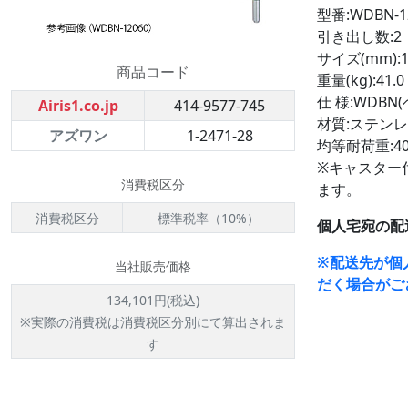
型番:WDBN-1
引き出し数:2
サイズ(mm):12
商品コード
重量(kg):41.0
仕 様:WDBN
Airis1.co.jp
414-9577-745
材質:ステンレス
アズワン
1-2471-28
均等耐荷重:400
※キャスター
消費税区分
ます。
消費税区分
標準税率（10%）
個人宅宛の配
※配送先が個
当社販売価格
だく場合がご
134,101円(税込)
※実際の消費税は消費税区分別にて算出されま
す