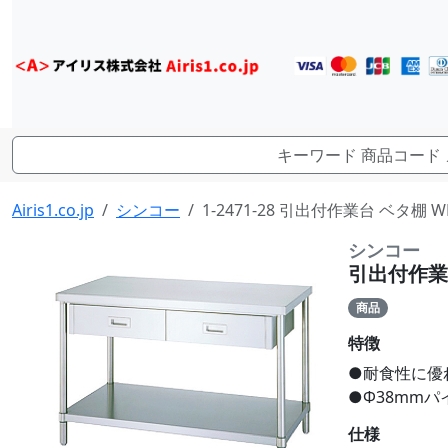
Airis1.co.jp
シンコー
1-2471-28 引出付作業台 ベタ棚 W
シンコー
引出付作業台
商品
特徴
●耐食性に優
●Φ38mm
仕様