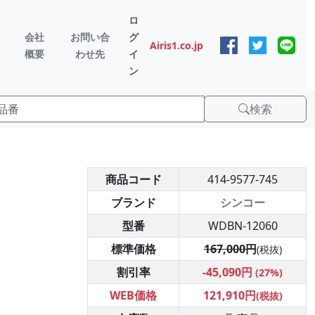
ロ
会社
お問い合
グ
Airis1.co.jp
概要
わせ先
イ
ン
検索
商品コード
414-9577-745
ブランド
シンコー
型番
WDBN-12060
標準価格
167,000円
(税抜)
割引率
-45,090円
(27%)
WEB価格
121,910円
(税抜)