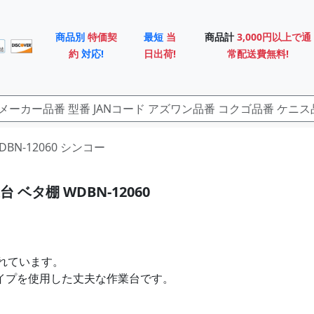
商品別
特価契
最短
当
商品計
3,000円以上で通
約
対応!
日出荷!
常配送費無料!
DBN-12060 シンコー
 ベタ棚 WDBN-12060
れています。
パイプを使用した丈夫な作業台です。