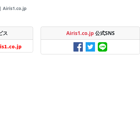
is1.co.jp
ビス
Airis1.co.jp
公式SNS