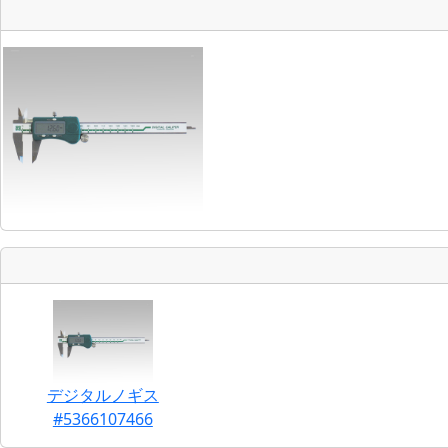
デジタルノギス
#5366107466