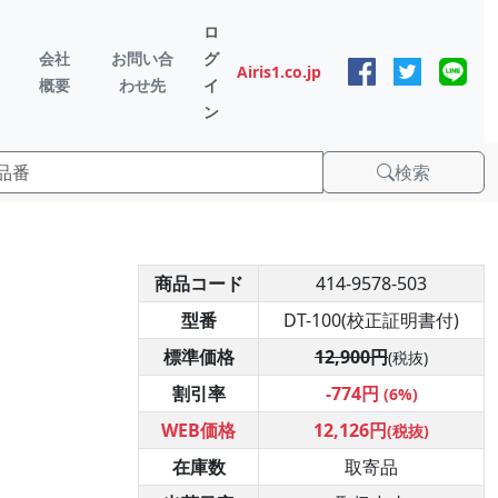
ロ
会社
お問い合
グ
Airis1.co.jp
概要
わせ先
イ
ン
検索
商品コード
414-9578-503
型番
DT-100(校正証明書付)
標準価格
12,900円
(税抜)
割引率
-774円
(6%)
WEB価格
12,126円
(税抜)
在庫数
取寄品