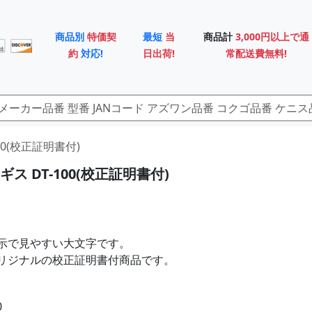
商品別
特価契
最短
当
商品計
3,000円以上で通
約
対応!
日出荷!
常配送費無料!
00(校正証明書付)
ス DT-100(校正証明書付)
示で見やすい大文字です。
リジナルの校正証明書付商品です。
0