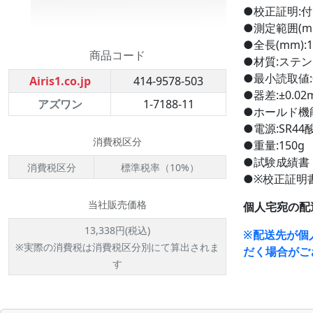
●校正証明:
●測定範囲(mm
●全長(mm):1
商品コード
●材質:ステンレ
●最小読取値:0
Airis1.co.jp
414-9578-503
●器差:±0.02
アズワン
1-7188-11
●ホールド機
●電源:SR4
消費税区分
●重量:150g
●試験成績書
消費税区分
標準税率（10%）
●※校正証明
当社販売価格
個人宅宛の配
13,338円(税込)
※配送先が個
※実際の消費税は消費税区分別にて算出されま
だく場合がご
す