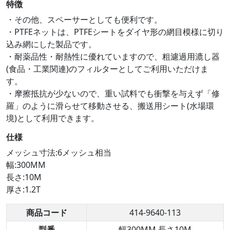
特徴
・その他、スペーサーとしても便利です。
・PTFEネットは、PTFEシートをダイヤ形の網目模様に切り
込み網にした製品です。
・耐薬品性・耐熱性に優れていますので、粗濾過用漉し器
(食品・工業関連)のフィルターとしてご利用いただけま
す。
・摩擦抵抗が少ないので、重い試料でも衝撃を与えず「修
羅」のように滑らせて移動させる、搬送用シート(水場環
境)として利用できます。
仕様
メッシュ寸法:6メッシュ相当
幅:300MM
長さ:10M
厚さ:1.2T
商品コード
414-9640-113
型番
幅300MM 長さ10M