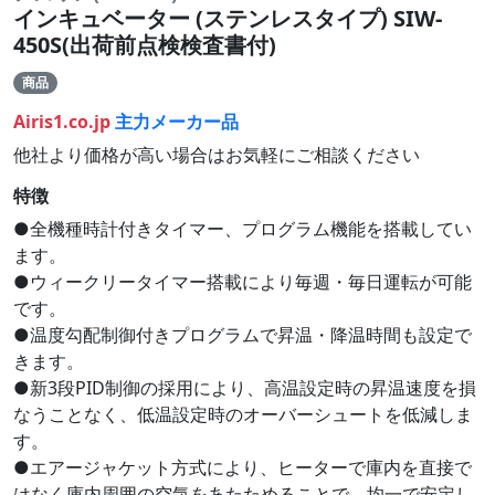
インキュベーター (ステンレスタイプ) SIW-
450S(出荷前点検検査書付)
商品
Airis1.co.jp
主力メーカー品
他社より価格が高い場合はお気軽にご相談ください
特徴
●全機種時計付きタイマー、プログラム機能を搭載してい
ます。
●ウィークリータイマー搭載により毎週・毎日運転が可能
です。
●温度勾配制御付きプログラムで昇温・降温時間も設定で
きます。
●新3段PID制御の採用により、高温設定時の昇温速度を損
なうことなく、低温設定時のオーバーシュートを低減しま
す。
●エアージャケット方式により、ヒーターで庫内を直接で
はなく庫内周囲の空気をあたためることで、均一で安定し