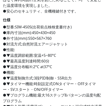
た温度環境を実現しました。
●安心のセキュリティ、全機種鍵付きです。
仕様
●型番:SIW-450S(出荷前点検検査書付き)
●庫内寸法(mm):450×430×450
●外寸法(mm):550×567×760
●対流方式:自然対流エアージャケット
●性能:
●▼温度調節範囲:室温+5~80°C
●▼最高温度到達時間:60分
●▼温度分布幅※:2°C at37°C
●機能:
●▼温度制御方式:3段PID制御・SSR出力
●▼タイマー機能:時刻設定式ONタイマー・OFFタイマ
ー・SVスタート・ON/OFFタイマー
●▼プログラム機能:最大16ステップ8パターンの温度勾配
プログラム