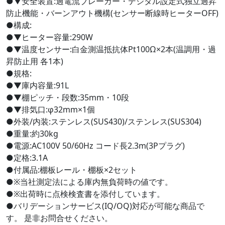
●▼安全装置:過電流ブレーカー・デジタル設定式独立過昇
防止機能・バーンアウト機構(センサー断線時ヒーターOFF)
●構成:
●▼ヒーター容量:290W
●▼温度センサー:白金測温抵抗体Pt100Ω×2本(温調用・過
昇防止用 各1本)
●規格:
●▼庫内容量:91L
●▼棚ピッチ・段数:35mm・10段
●▼排気口:φ32mm×1個
●外装/内装:ステンレス(SUS430)/ステンレス(SUS304)
●重量:約30kg
●電源:AC100V 50/60Hz コード長2.3m(3Pプラグ)
●定格:3.1A
●付属品:棚板レール・棚板×2セット
●※当社測定法による庫内無負荷時の値です。
●※出荷時に点検検査書を添付しています。
●バリデーションサービス(IQ/OQ)対応が可能な商品で
す。 是非お問合せください。