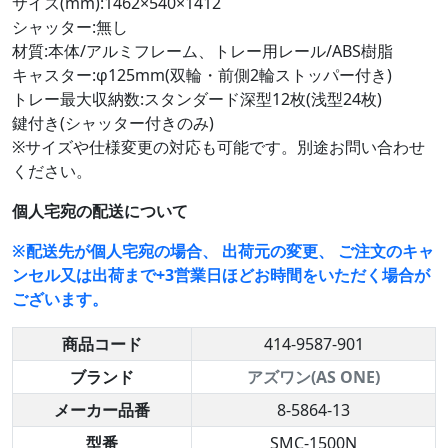
サイズ(mm):1462×540×1412
シャッター:無し
材質:本体/アルミフレーム、トレー用レール/ABS樹脂
キャスター:φ125mm(双輪・前側2輪ストッパー付き)
トレー最大収納数:スタンダード深型12枚(浅型24枚)
鍵付き(シャッター付きのみ)
※サイズや仕様変更の対応も可能です。別途お問い合わせ
ください。
個人宅宛の配送について
※配送先が個人宅宛の場合、 出荷元の変更、 ご注文のキャ
ンセル又は出荷まで+3営業日ほどお時間をいただく場合が
ございます。
商品コード
414-9587-901
ブランド
アズワン(AS ONE)
メーカー品番
8-5864-13
型番
SMC-1500N