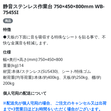
静音ステンレス作業台 750×450×800mm WB-
7545SI
商品
特徴
●天板の下面に音を吸収する特殊なシートを貼る事で、不
快な金属音を軽減します。
仕様
幅×奥行×高さ(mm):750×450×800
重量(kg):14
材質:本体/ステンレス(SUS430)、シート/特殊ゴム
耐荷重(均等荷重):本体/約400kg、天板/約250kg、棚/約
200kg
個人宅宛の配送について
※配送先が個人宅宛の場合、 ご注文のキャンセル又は出荷
まで+3営業日ほどお時間をいただく場合がございます。