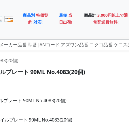
商品別
特価契
最短
当
商品計
3,000円以上で通
約
対応!
日出荷!
常配送費無料!
83(20個)
レート 90ML No.4083(20個)
レート 90ML No.4083(20個)
ルプレート 90ML No.4083(20個)