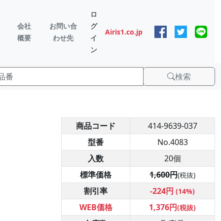
ロ
会社
お問い合
グ
Airis1.co.jp
概要
わせ先
イ
ン
検索
商品コード
414-9639-037
型番
No.4083
入数
20個
標準価格
1,600円
(税抜)
割引率
-224円
(14%)
WEB価格
1,376円
(税抜)