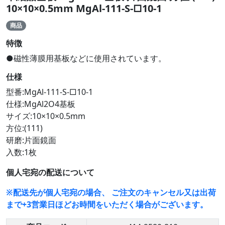
10×10×0.5mm MgAl-111-S-□10-1
商品
特徴
●磁性薄膜用基板などに使用されています。
仕様
型番:MgAl-111-S-□10-1
仕様:MgAl2O4基板
サイズ:10×10×0.5mm
方位:(111)
研磨:片面鏡面
入数:1枚
個人宅宛の配送について
※配送先が個人宅宛の場合、 ご注文のキャンセル又は出荷
まで+3営業日ほどお時間をいただく場合がございます。