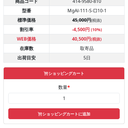
商品コード
414-9580-810
型番
MgAl-111-S-□10-1
標準価格
45,000円
(税抜)
割引率
-4,500円
(10%)
WEB価格
40,500円
(税抜)
在庫数
取寄品
出荷目安
5日
ショッピングカート
数量
*
ショッピングカートに追加