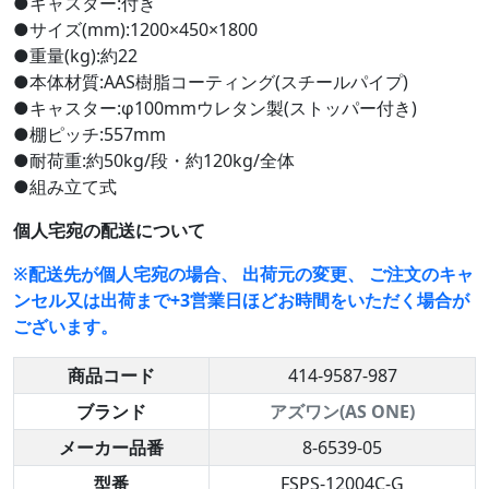
●キャスター:付き
●サイズ(mm):1200×450×1800
●重量(kg):約22
●本体材質:AAS樹脂コーティング(スチールパイプ)
●キャスター:φ100mmウレタン製(ストッパー付き)
●棚ピッチ:557mm
●耐荷重:約50kg/段・約120kg/全体
●組み立て式
個人宅宛の配送について
※配送先が個人宅宛の場合、 出荷元の変更、 ご注文のキャ
ンセル又は出荷まで+3営業日ほどお時間をいただく場合が
ございます。
商品コード
414-9587-987
ブランド
アズワン(AS ONE)
メーカー品番
8-6539-05
型番
FSPS-12004C-G