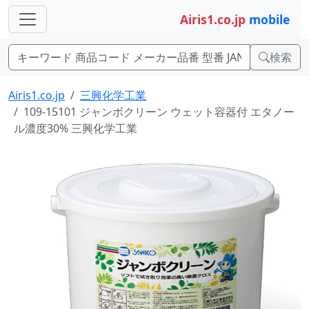
Airis1.co.jp
mobile
検索
Airis1.co.jp
三興化学工業
109-15101 ジャンボクリーン ウェット容器付 エタノー
ル濃度30% 三興化学工業