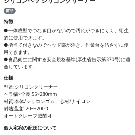
シリコンヘラ シリコンクリーナー
商品
特徴
●一体成型でつなぎ目がないので汚れがつきにくく、衛生
的に使用できます。
●指当て付きなのでヘッド部が浮き、作業台を汚さずに使
用できます。
●食品衛生に関する安全規格基準(厚生省告示第370号)に適
合しています。
仕様
型番:シリコンクリーナー
ヘラ幅×全長:55×280mm
材質:本体/シリコンゴム、芯材/ナイロン
耐熱温度:-20~+200°C
オートクレーブ滅菌可
個人宅宛の配送について