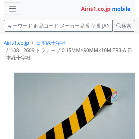
Airis1.co.jp
mobile
検索
Airis1.co.jp
日本緑十字社
108-12609 トラテープ 0.15MM×90MM×10M TR3-A 日
本緑十字社