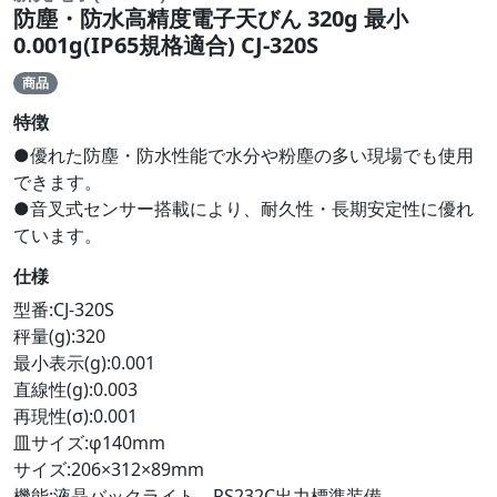
防塵・防水高精度電子天びん 320g 最小
0.001g(IP65規格適合) CJ-320S
商品
特徴
●優れた防塵・防水性能で水分や粉塵の多い現場でも使用
できます。
●音叉式センサー搭載により、耐久性・長期安定性に優れ
ています。
仕様
型番:CJ-320S
秤量(g):320
最小表示(g):0.001
直線性(g):0.003
再現性(σ):0.001
皿サイズ:φ140mm
サイズ:206×312×89mm
機能:液晶バックライト、RS232C出力標準装備