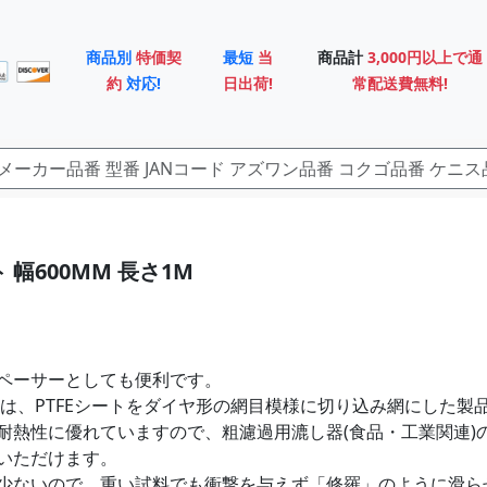
商品別
特価契
最短
当
商品計
3,000円以上で通
約
対応!
日出荷!
常配送費無料!
ト 幅600MM 長さ1M
ペーサーとしても便利です。
ットは、PTFEシートをダイヤ形の網目模様に切り込み網にした製
耐熱性に優れていますので、粗濾過用漉し器(食品・工業関連)
いただけます。
少ないので、重い試料でも衝撃を与えず「修羅」のように滑ら