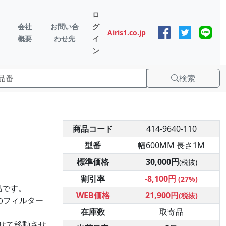
ロ
会社
お問い合
グ
Airis1.co.jp
概要
わせ先
イ
ン
検索
商品コード
414-9640-110
型番
幅600MM 長さ1M
標準価格
30,000円
(税抜)
割引率
-8,100円
(27%)
品です。
WEB価格
21,900円
(税抜)
のフィルター
在庫数
取寄品
せて移動させ