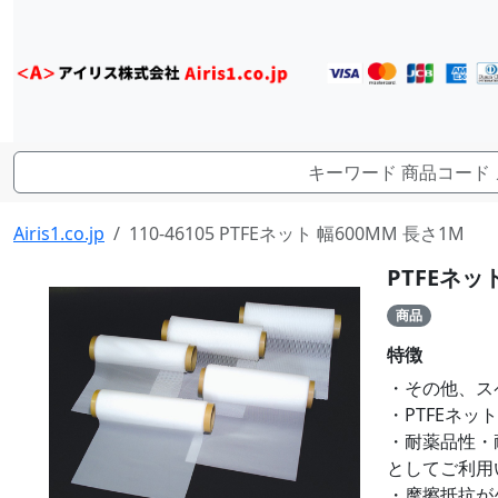
Airis1.co.jp
110-46105 PTFEネット 幅600MM 長さ1M
PTFEネッ
商品
特徴
・その他、ス
・PTFEネ
・耐薬品性・
としてご利用
・摩擦抵抗が