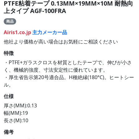
PTFE粘着テープ 0.13MM×19MM×10M 耐熱向
上タイプ AGF-100FRA
商品
Airis1.co.jp
主力メーカー品
他社より価格が高い場合はお気軽にご相談ください
特徴
・PTFE+ガラスクロスを材質としたテープで、伸びが小さ
く、機械的強度、寸法安定性に優れています。
・厚生省告示第20号適合品。H種絶縁(180°C)。ヒートシー
ル。
仕様
厚さ(MM):0.13
幅(MM):19
長さ(M):10
備考