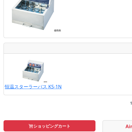
恒温スターラーバス KS-1N
ショッピングカート
Air