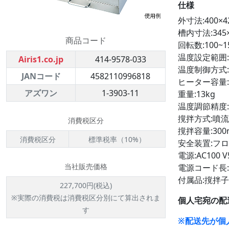
仕様
外寸法:400×4
槽内寸法:345×
商品コード
回転数:100~
温度設定範囲:室
Airis1.co.jp
414-9578-033
温度制御方式:
JANコード
4582110996818
ヒーター容量:
アズワン
1-3903-11
重量:13kg
温度調節精度:
撹拌方式:噴
消費税区分
撹拌容量:300
消費税区分
標準税率（10%）
安全装置:フ
電源:AC100 V
当社販売価格
電源コード長:
付属品:撹拌子(
227,700円(税込)
※実際の消費税は消費税区分別にて算出されま
個人宅宛の配
す
※配送先が個