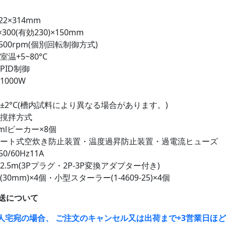
22×314mm
300(有効230)×150mm
1500rpm(個別回転制御方式)
温+5~80°C
PID制御
1000W
±2°C(槽内試料により異なる場合があります。)
流撹拌方式
mlビーカー×8個
ロート式空炊き防止装置・温度過昇防止装置・過電流ヒューズ
50/60Hz11A
2.5m(3Pプラグ・2P-3P変換アダプター付き)
30mm)×4個・小型スターラー(1-4609-25)×4個
送について
人宅宛の場合、 ご注文のキャンセル又は出荷まで+3営業日ほ