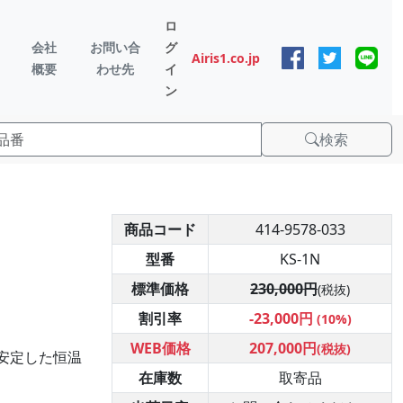
ロ
会社
お問い合
グ
Airis1.co.jp
概要
わせ先
イ
ン
検索
商品コード
414-9578-033
型番
KS-1N
標準価格
230,000円
(税抜)
割引率
-23,000円
(10%)
WEB価格
207,000円
(税抜)
安定した恒温
在庫数
取寄品