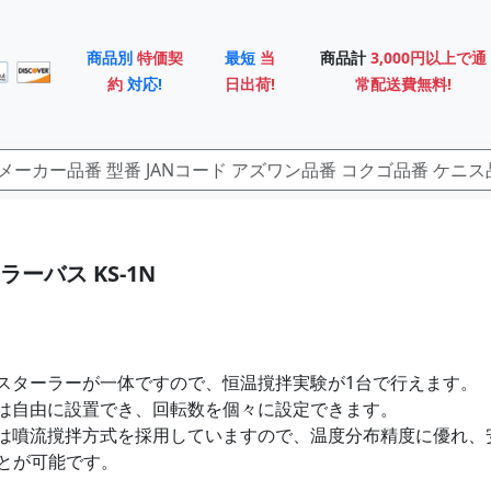
商品別
特価契
最短
当
商品計
3,000円以上で通
約
対応!
日出荷!
常配送費無料!
ーバス KS-1N
スターラーが一体ですので、恒温撹拌実験が1台で行えます。
は自由に設置でき、回転数を個々に設定できます。
は噴流撹拌方式を採用していますので、温度分布精度に優れ、
とが可能です。