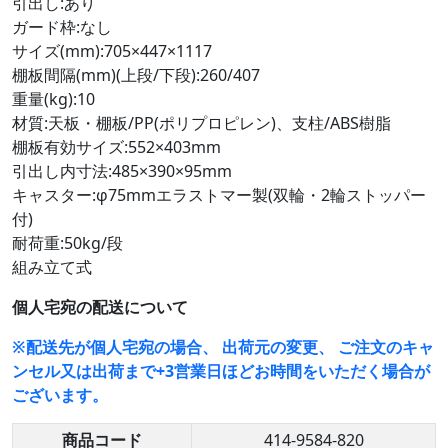
引出し:あり
ガード枠:なし
サイズ(mm):705×447×1117
棚板間隔(mm)(上段/下段):260/407
重量(kg):10
材質:天板・棚板/PP(ポリプロピレン)、支柱/ABS樹脂
棚板有効サイズ:552×403mm
引出し内寸法:485×390×95mm
キャスター:φ75mmエラストマー製(双輪・2輪ストッパー
付)
耐荷重:50kg/段
組み立て式
個人宅宛の配送について
※配送先が個人宅宛の場合、 出荷元の変更、 ご注文のキャ
ンセル又は出荷まで+3営業日ほどお時間をいただく場合が
ございます。
商品コード
414-9584-820