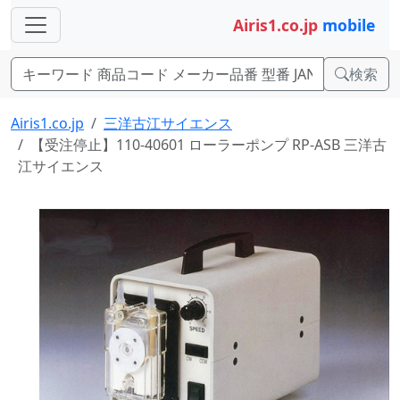
Airis1.co.jp
mobile
検索
Airis1.co.jp
三洋古江サイエンス
【受注停止】110-40601 ローラーポンプ RP-ASB 三洋古
江サイエンス