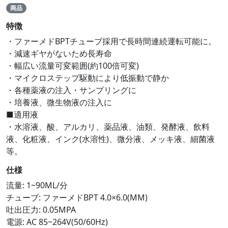
商品
特徴
・ファーメドBPTチューブ採用で長時間連続運転可能に。
・減速ギヤがないため長寿命
・幅広い流量可変範囲(約100倍可変)
・マイクロステップ駆動により低振動で静か
・各種薬液の注入・サンプリングに
・培養液、微生物液の注入に
■適用液
・水溶液、酸、アルカリ、薬品液、油類、発酵液、飲料
液、化粧液、インク(水溶性)、微分液、メッキ液、細菌液
等。
仕様
流量: 1~90ML/分
チューブ: ファーメドBPT 4.0×6.0(MM)
吐出圧力: 0.05MPA
電源: AC 85~264V(50/60Hz)