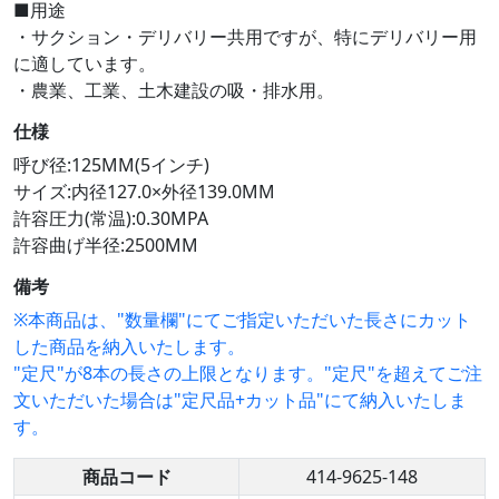
■用途
・サクション・デリバリー共用ですが、特にデリバリー用
に適しています。
・農業、工業、土木建設の吸・排水用。
仕様
呼び径:125MM(5インチ)
サイズ:内径127.0×外径139.0MM
許容圧力(常温):0.30MPA
許容曲げ半径:2500MM
備考
※本商品は、"数量欄"にてご指定いただいた長さにカット
した商品を納入いたします。
"定尺"が8本の長さの上限となります。"定尺"を超えてご注
文いただいた場合は"定尺品+カット品"にて納入いたしま
す。
商品コード
414-9625-148