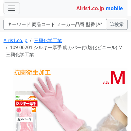
Airis1.co.jp
mobile
検索
Airis1.co.jp
三興化学工業
109-06201 シルキー厚手 腕カバー付(塩化ビニール) M
三興化学工業