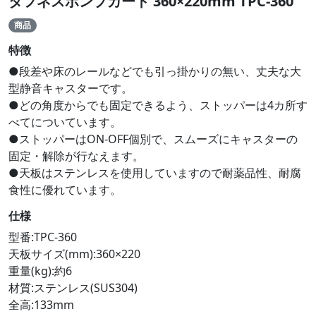
タフネスポンプカート 360×220mm TPC-360
商品
特徴
●段差や床のレールなどでも引っ掛かりの無い、丈夫な大
型静音キャスターです。
●どの角度からでも固定できるよう、ストッパーは4カ所す
べてについています。
●ストッパーはON-OFF個別で、スムーズにキャスターの
固定・解除が行なえます。
●天板はステンレスを使用していますので耐薬品性、耐腐
食性に優れています。
仕様
型番:TPC-360
天板サイズ(mm):360×220
重量(kg):約6
材質:ステンレス(SUS304)
全高:133mm