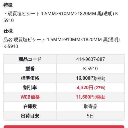
特徴
・硬質塩ビシート 1.5MM×910MM×1820MM 黒(透明) K-
5910
仕様
品名:硬質塩ビシート 1.5MM×910MM×1820MM 黒(透明)
K-5910
商品コード
414-9637-887
型番
K-5910
標準価格
16,000円
(税抜)
割引率
-4,320円
(27%)
WEB価格
11,680円
(税抜)
在庫数
取寄品
出荷目安
5日