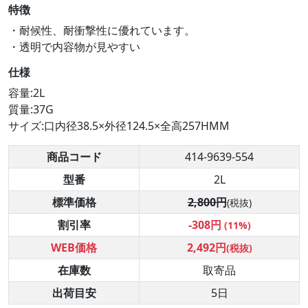
特徴
・耐候性、耐衝撃性に優れています。
・透明で内容物が見やすい
仕様
容量:2L
質量:37G
サイズ:口内径38.5×外径124.5×全高257HMM
商品コード
414-9639-554
型番
2L
標準価格
2,800円
(税抜)
割引率
-308円
(11%)
WEB価格
2,492円
(税抜)
在庫数
取寄品
出荷目安
5日