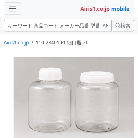
Airis1.co.jp
mobile
検索
Airis1.co.jp
110-28401 PC細口瓶 2L