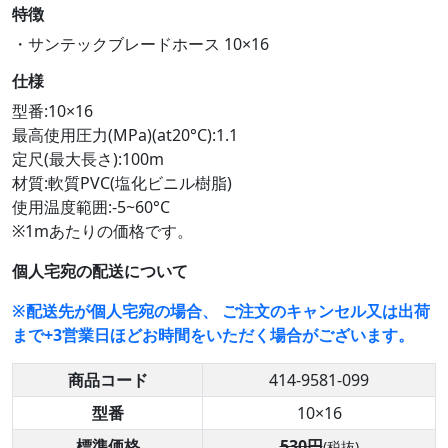
特徴
・サンテックブレードホース 10×16
仕様
型番:10×16
最高使用圧力(MPa)(at20°C):1.1
定尺(最大長さ):100m
材質:軟質PVC(塩化ビニル樹脂)
使用温度範囲:-5~60°C
※1mあたりの価格です。
個人宅宛の配送について
※配送先が個人宅宛の場合、 ご注文のキャンセル又は出荷
まで+3営業日ほどお時間をいただく場合がございます。
商品コード
414-9581-099
型番
10×16
標準価格
530円
(税抜)