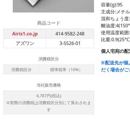
容量(g):95
主成分:メチ
混和ちょう度:30
商品コード
離油度:4(150°
使用温度範囲:-4
Airis1.co.jp
414-9582-248
比重:0.9(25°C
アズワン
3-5526-01
個人宅宛の配
消費税区分
※配送先が個
だく場合がご
消費税区分
標準税率（10%）
当社販売価格
4,787円(税込)
※実際の消費税は消費税区分別にて算出されま
す