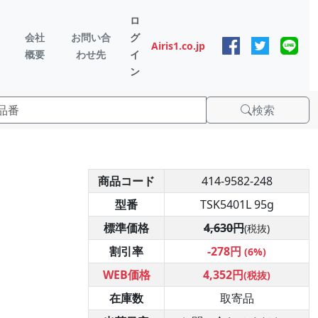
ロ
会社
お問い合
グ
Airis1.co.jp
概要
わせ先
イ
ン
検索
商品コード
414-9582-248
型番
TSK5401L 95g
標準価格
4,630円
(税抜)
割引率
-278円
(6%)
WEB価格
4,352円
(税抜)
在庫数
取寄品