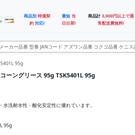
商品別
特価契
最短
当
商品計
3,000円以上で通
約
対応!
日出荷!
常配送費無料!
401L 95g
ーングリース 95g TSK5401L 95g
・水洗耐水性・酸化安定性に優れています。
L 95g