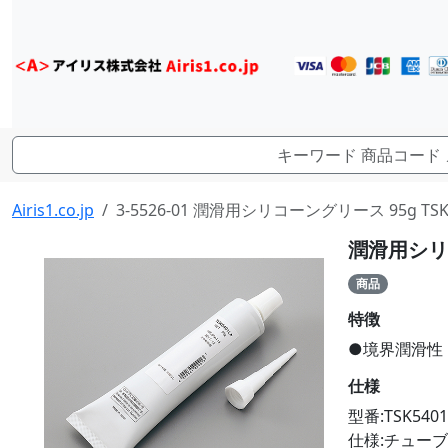
Airis1.co.jp
3-5526-01 潤滑用シリコーングリース 95g TSK5
潤滑用シリコ
商品
特徴
●境界潤滑性
仕様
型番:TSK5401
仕様:チューブ