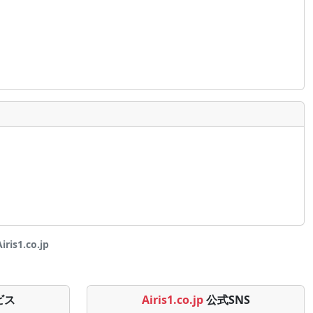
s1.co.jp
ビス
Airis1.co.jp
公式SNS