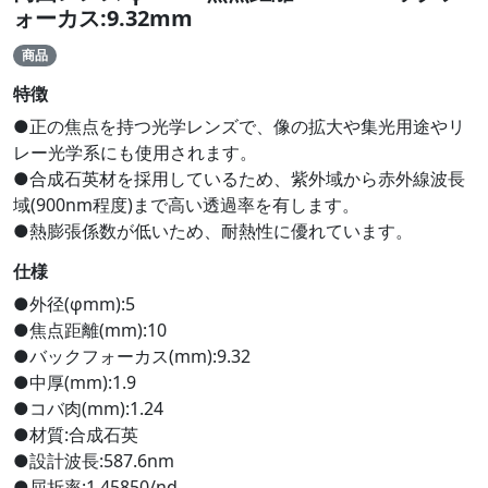
ォーカス:9.32mm
商品
特徴
●正の焦点を持つ光学レンズで、像の拡大や集光用途やリ
レー光学系にも使用されます。
●合成石英材を採用しているため、紫外域から赤外線波長
域(900nm程度)まで高い透過率を有します。
●熱膨張係数が低いため、耐熱性に優れています。
仕様
●外径(φmm):5
●焦点距離(mm):10
●バックフォーカス(mm):9.32
●中厚(mm):1.9
●コバ肉(mm):1.24
●材質:合成石英
●設計波長:587.6nm
●屈折率:1.45850/nd