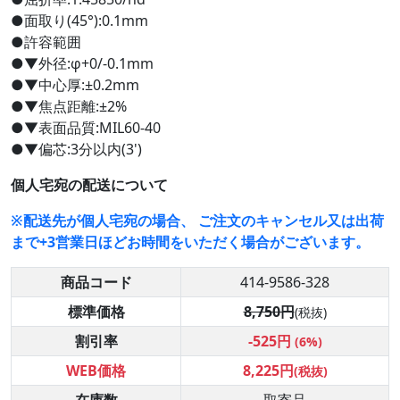
●面取り(45°):0.1mm
●許容範囲
●▼外径:φ+0/-0.1mm
●▼中心厚:±0.2mm
●▼焦点距離:±2%
●▼表面品質:MIL60-40
●▼偏芯:3分以内(3')
個人宅宛の配送について
※配送先が個人宅宛の場合、 ご注文のキャンセル又は出荷
まで+3営業日ほどお時間をいただく場合がございます。
商品コード
414-9586-328
標準価格
8,750円
(税抜)
割引率
-525円
(6%)
WEB価格
8,225円
(税抜)