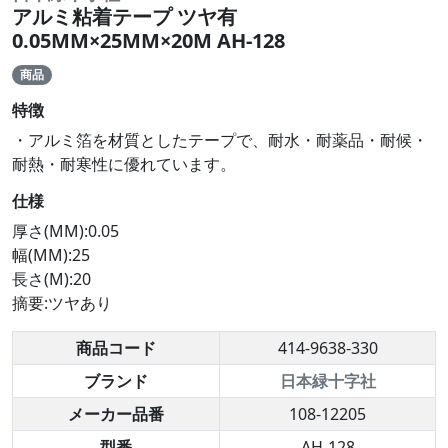
アルミ粘着テープ ツヤ有
0.05MM×25MM×20M AH-128
商品
特徴
・アルミ箔を材質としたテープで、耐水・耐薬品・耐候・
耐熱・耐寒性に優れています。
仕様
厚さ(MM):0.05
幅(MM):25
長さ(M):20
摘要:ツヤあり
商品コード
414-9638-330
ブランド
日本緑十字社
メーカー品番
108-12205
型番
AH-128