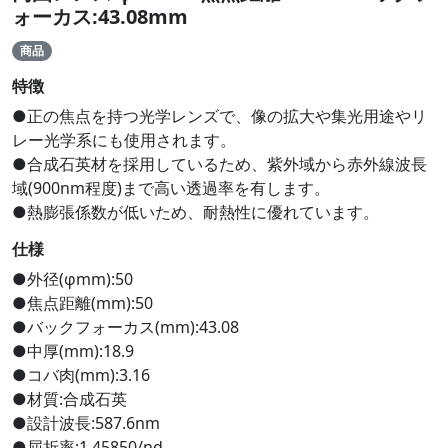
ォーカス:43.08mm
商品
特徴
●正の焦点を持つ光学レンズで、像の拡大や集光用途やリ
レー光学系にも使用されます。
●合成石英材を採用しているため、紫外域から赤外線波長
域(900nm程度)まで高い透過率を有します。
●熱膨張係数が低いため、耐熱性に優れています。
仕様
●外径(φmm):50
●焦点距離(mm):50
●バックフォーカス(mm):43.08
●中厚(mm):18.9
●コバ肉(mm):3.16
●材質:合成石英
●設計波長:587.6nm
●屈折率:1.45850/nd