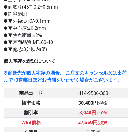
●面取り(45°):0.2~0.5mm
●許容範囲
●▼外径:φ+0/-0.1mm
●▼中心厚:±0.2mm
●▼焦点距離:±2%
●▼表面品質:MIL60-40
●▼偏芯:3分以内(3')
個人宅宛の配送について
※配送先が個人宅宛の場合、 ご注文のキャンセル又は出荷
まで+3営業日ほどお時間をいただく場合がございます。
商品コード
414-9586-368
標準価格
30,400円
(税抜)
割引率
-3,040円
(10%)
WEB価格
27,360円
(税抜)