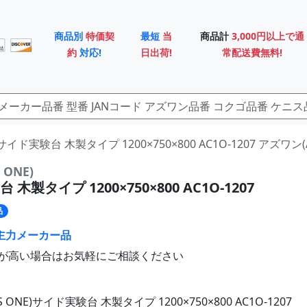
商品別
特価契
最短
当
商品計
3,000円以上で通
約
対応!
日出荷!
常配送費無料!
サイド実験台 木製タイプ 1200×750×800 AC1O-1207 アズワン(A
ONE)
木製タイプ 1200×750×800 AC1O-1207
品
主力メーカー品
が高い場合はお気軽にご相談ください
ONE)サイド実験台 木製タイプ 1200×750×800 AC1O-1207