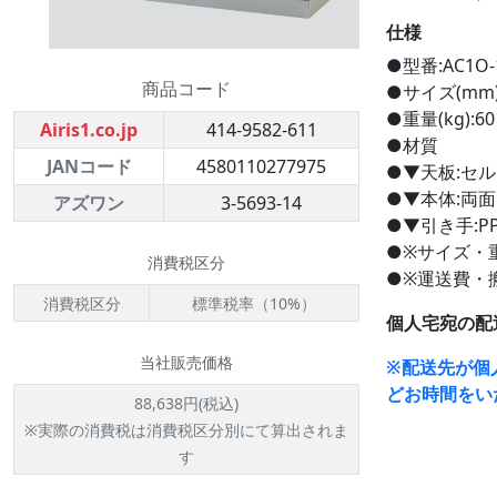
仕様
●型番:AC1O-
商品コード
●サイズ(mm):
●重量(kg):60
Airis1.co.jp
414-9582-611
●材質
JANコード
4580110277975
●▼天板:セル
●▼本体:両
アズワン
3-5693-14
●▼引き手:P
●※サイズ・
消費税区分
●※運送費・
消費税区分
標準税率（10%）
個人宅宛の配
当社販売価格
※配送先が個
どお時間をい
88,638円(税込)
※実際の消費税は消費税区分別にて算出されま
す