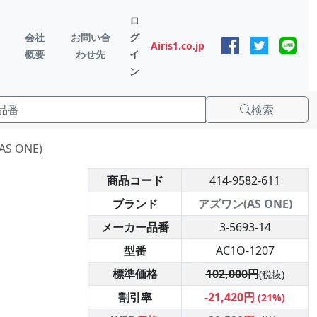
ロ
会社
お問い合
グ
Airis1.co.jp
概要
わせ先
イ
ン
検索
S ONE)
商品コード
414-9582-611
ブランド
アズワン(AS ONE)
メーカー品番
3-5693-14
型番
AC1O-1207
標準価格
102,000円
(税抜)
割引率
-21,420円
(21%)