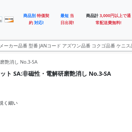
商品別
特価契
最短
当
商品計
3,000円以上で通
約
対応!
日出荷!
常配送費無料!
磨艶消し No.3-SA
ト SA:非磁性・電解研磨艶消し No.3-SA
鋭く細い