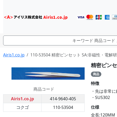
Airis1.co.jp
110-53504 精密ピンセット SA:非磁性・電解研
精密ピンセッ
商品
特徴
商品コード
・先は非常に
・SUS302
Airis1.co.jp
414-9640-405
仕様
コクゴ
110-53504
全長:120MM