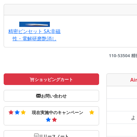
精密ピンセット SA:非磁
性・電解研磨艶消し
110-53504
ショッピングカート
Air
お問い合わせ
現在実施中のキャンペーン
よ
リリースノート