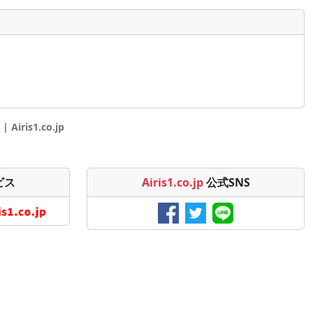
ris1.co.jp
ビス
Airis1.co.jp
公式SNS