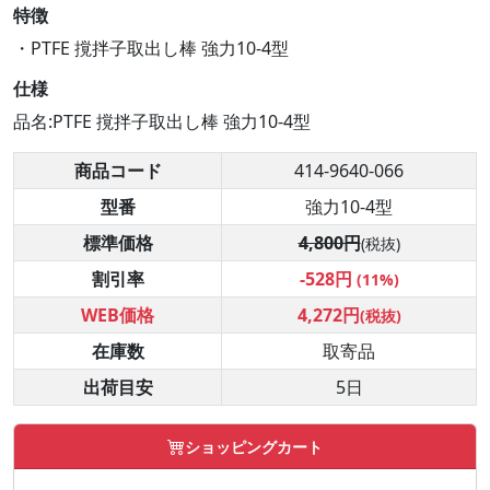
特徴
・PTFE 撹拌子取出し棒 強力10-4型
仕様
品名:PTFE 撹拌子取出し棒 強力10-4型
商品コード
414-9640-066
型番
強力10-4型
標準価格
4,800円
(税抜)
割引率
-528円
(11%)
WEB価格
4,272円
(税抜)
在庫数
取寄品
出荷目安
5日
ショッピングカート