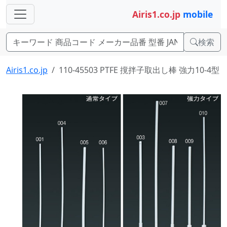
Airis1.co.jp
mobile
検索
Airis1.co.jp
110-45503 PTFE 撹拌子取出し棒 強力10-4型