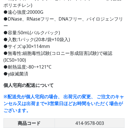
ポリエチレン)
●遠心強度:20000G
●DNase、RNaseフリー、DNAフリー、パイロジェンフリ
ー
●容量:50mL(バルクパック)
●入数:1パック(20本/袋×10袋入)
●サイズ:φ30×114mm
●無毒性:細胞毒性試験(コロニー形成阻害試験)で確認
(IC50>100)
●耐熱温度:-80~+121°C
●γ線滅菌済
個人宅宛の配送について
※配送先が個人宅宛の場合、 出荷元の変更、 ご注文のキャ
ンセル又は出荷まで+3営業日ほどお時間をいただく場合が
ございます。
商品コード
414-9578-003