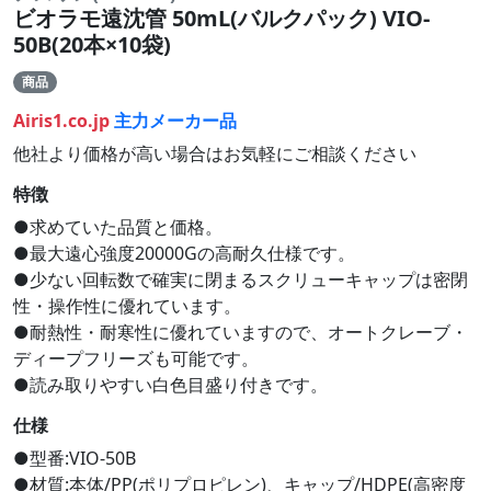
ビオラモ遠沈管 50mL(バルクパック) VIO-
50B(20本×10袋)
商品
Airis1.co.jp
主力メーカー品
他社より価格が高い場合はお気軽にご相談ください
特徴
●求めていた品質と価格。
●最大遠心強度20000Gの高耐久仕様です。
●少ない回転数で確実に閉まるスクリューキャップは密閉
性・操作性に優れています。
●耐熱性・耐寒性に優れていますので、オートクレーブ・
ディープフリーズも可能です。
●読み取りやすい白色目盛り付きです。
仕様
●型番:VIO-50B
●材質:本体/PP(ポリプロピレン)、キャップ/HDPE(高密度