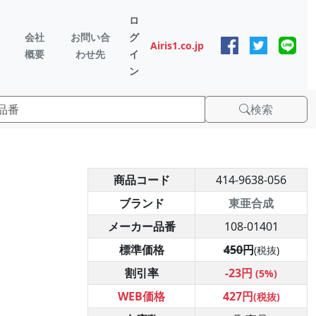
ロ
会社
お問い合
グ
Airis1.co.jp
概要
わせ先
イ
ン
検索
商品コード
414-9638-056
ブランド
東亜合成
メーカー品番
108-01401
標準価格
450円
(税抜)
割引率
-23円
(5%)
WEB価格
427円
(税抜)