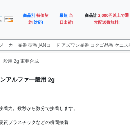
商品別
特価契
最短
当
商品計
3,000円以上で通
約
対応!
日出荷!
常配送費無料!
一般用 2g 東亜合成
ンアルファ一般用 2g
接着力。数秒から数分で接着します。
硬質プラスチックなどの瞬間接着