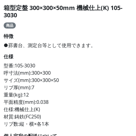
箱型定盤 300×300×50mm 機械仕上(K) 105-
3030
商品
特徴
●罫書台、測定台等として使用できます。
仕様
型番:105-3030
呼寸法(mm):300×300
サイズ(mm):300×300×50
リブ厚(mm):7
重量(kg):12
平面精度(mm):0.038
仕様:機械仕上(K)
材質:鋳鉄(FC250)
リブ数:縦・横×各1本