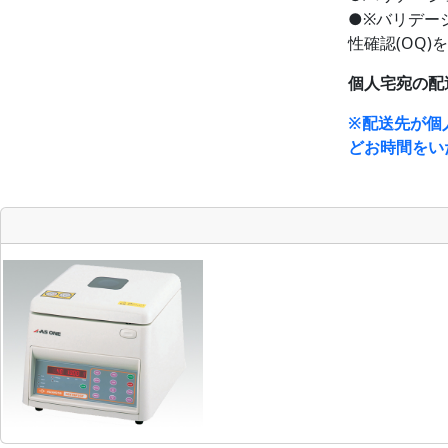
●※バリデー
性確認(OQ
個人宅宛の配
※配送先が個
どお時間をい