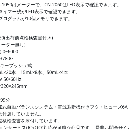
-1050はメーターで、CN-2060はLED表示で確認できます。
0はタイマー残がLED表示で確認できます。
0はプログラムが10個メモリできます。
060(出荷前点検検査書付き)
ローター無し)
:0~6000
780G
:キープッシュ式
mL×20本、15mL×8本、50mL×4本
 50/60Hz
320×245mm
99分
3点式自動バランスシステム・電源遮断機付きフタ・ヒューズ6A
は付属していません。
点検検査書を添付しています。
ョンサービス(IQ/OQ)対応が可能な商品です。 是非お問合せ