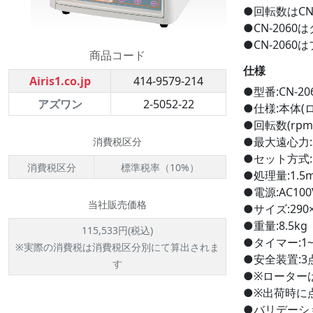
●回転数はCN
●CN-206
●CN-206
商品コード
仕様
Airis1.co.jp
414-9579-214
●型番:CN-2
アズワン
2-5052-22
●仕様:本体(
●回転数(rpm)
●最大遠心力:3
消費税区分
●セット方式
消費税区分
標準税率（10%）
●処理量:1.5
●電源:AC100V
当社販売価格
●サイズ:290×
●重量:8.5kg
115,533円(税込)
●タイマー:1~
※実際の消費税は消費税区分別にて算出されま
●安全装置:
す
●※ローター
●※出荷時に
●バリデーシ