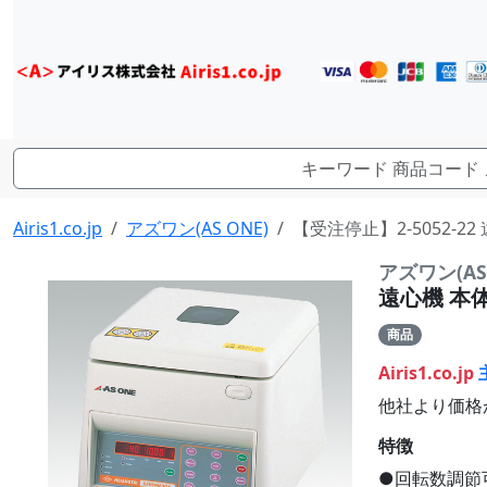
Airis1.co.jp
アズワン(AS ONE)
【受注停止】2-5052-22
アズワン(AS 
遠心機 本体
商品
Airis1.co.jp
他社より価格
特徴
●回転数調節