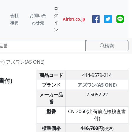
ロ
会社
お問い合
グ
Airis1.co.jp
概要
わせ先
イ
ン
検索
) アズワン(AS ONE)
商品コード
414-9579-214
書付)
ブランド
アズワン(AS ONE)
メーカー品
2-5052-22
番
型番
CN-2060(出荷前点検検査書
付)
標準価格
116,700円
(税抜)