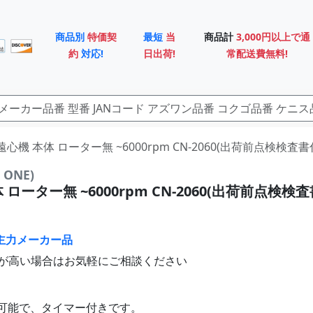
商品別
特価契
最短
当
商品計
3,000円以上で通
約
対応!
日出荷!
常配送費無料!
 遠心機 本体 ローター無 ~6000rpm CN-2060(出荷前点検検査書付
ONE)
 ローター無 ~6000rpm CN-2060(出荷前点検検査
主力メーカー品
が高い場合はお気軽にご相談ください
可能で、タイマー付きです。