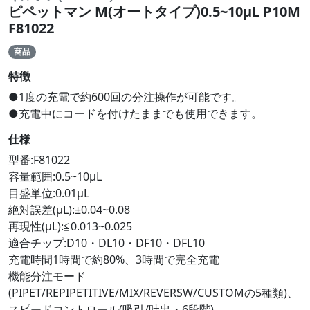
ピペットマン M(オートタイプ)0.5~10μL P10M
F81022
商品
特徴
●1度の充電で約600回の分注操作が可能です。
●充電中にコードを付けたままでも使用できます。
仕様
型番:F81022
容量範囲:0.5~10μL
目盛単位:0.01μL
絶対誤差(μL):±0.04~0.08
再現性(μL):≦0.013~0.025
適合チップ:D10・DL10・DF10・DFL10
充電時間1時間で約80%、3時間で完全充電
機能分注モード
(PIPET/REPIPETITIVE/MIX/REVERSW/CUSTOMの5種類)、
スピードコントロール(吸引/吐出・6段階)