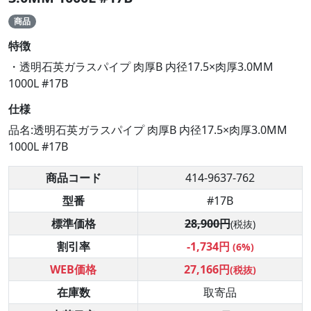
商品
特徴
・透明石英ガラスパイプ 肉厚B 内径17.5×肉厚3.0MM
1000L #17B
仕様
品名:透明石英ガラスパイプ 肉厚B 内径17.5×肉厚3.0MM
1000L #17B
商品コード
414-9637-762
型番
#17B
標準価格
28,900円
(税抜)
割引率
-1,734円
(6%)
WEB価格
27,166円
(税抜)
在庫数
取寄品