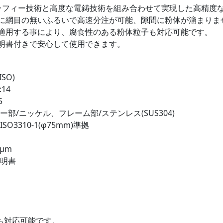
ラフィー技術と高度な電鋳技術を組み合わせて実現した高精度
に網目の無いふるいで高速分注が可能、隙間に粉体が溜まりま
適用する事により、腐食性のある粉体粒子も対応可能です。
明書付きで安心して使用できます。
ISO)
14
5
ー部/ニッケル、フレーム部/ステンレス(SUS304)
SO3310-1(φ75mm)準拠
5μm
証明書
も対応可能です。