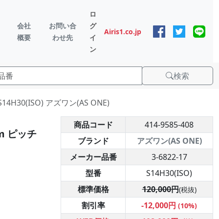
ロ
会社
お問い合
グ
Airis1.co.jp
概要
わせ先
イ
ン
検索
4H30(ISO) アズワン(AS ONE)
商品コード
414-9585-408
m ピッチ
ブランド
アズワン(AS ONE)
メーカー品番
3-6822-17
型番
S14H30(ISO)
標準価格
120,000円
(税抜)
割引率
-12,000円
(10%)