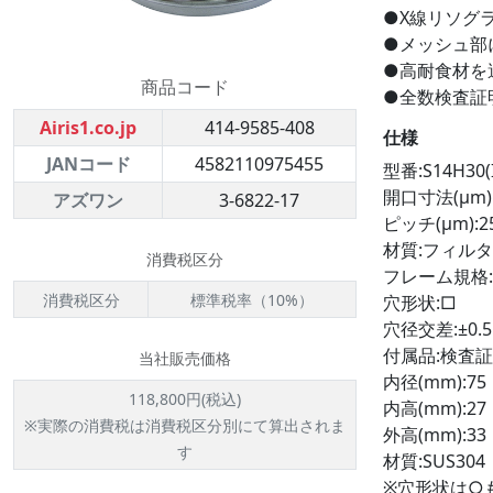
●X線リソグ
●メッシュ部
●高耐食材を
商品コード
●全数検査証
Airis1.co.jp
414-9585-408
仕様
JANコード
4582110975455
型番:S14H30(
開口寸法(μm):
アズワン
3-6822-17
ピッチ(μm):2
材質:フィルタ
消費税区分
フレーム規格:I
消費税区分
標準税率（10%）
穴形状:□
穴径交差:±0.
付属品:検査
当社販売価格
内径(mm):75
118,800円(税込)
内高(mm):27
※実際の消費税は消費税区分別にて算出されま
外高(mm):33
す
材質:SUS304
※穴形状は○