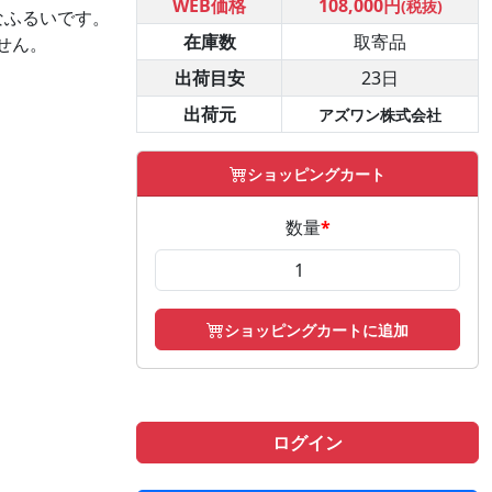
WEB価格
108,000円
(税抜)
なふるいです。
在庫数
取寄品
せん。
出荷目安
23日
出荷元
アズワン株式会社
ショッピングカート
数量
*
ショッピングカートに追加
ログイン