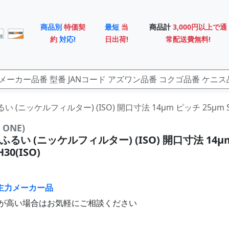
商品別
特価契
最短
当
商品計
3,000円以上で通
約
対応!
日出荷!
常配送費無料!
るい (ニッケルフィルター) (ISO) 開口寸法 14μm ピッチ 25μm S1
ONE)
るい (ニッケルフィルター) (ISO) 開口寸法 14μ
H30(ISO)
主力メーカー品
が高い場合はお気軽にご相談ください