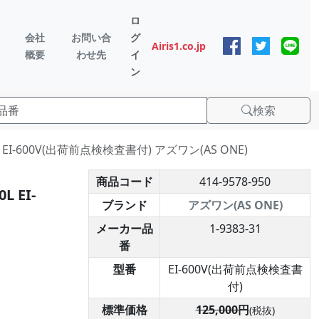
ロ
会社
お問い合
グ
Airis1.co.jp
概要
わせ先
イ
ン
検索
-600V(出荷前点検検査書付) アズワン(AS ONE)
商品コード
414-9578-950
 EI-
ブランド
アズワン(AS ONE)
メーカー品
1-9383-31
番
型番
EI-600V(出荷前点検検査書
付)
標準価格
125,000円
(税抜)