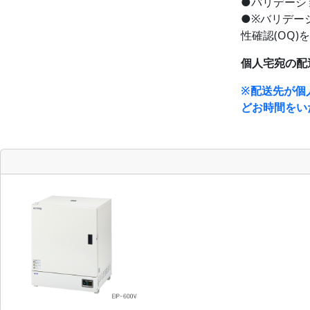
●バリデーシ
●※バリデー
性確認(OQ
個人宅宛の配
※配送先が個
どお時間をい