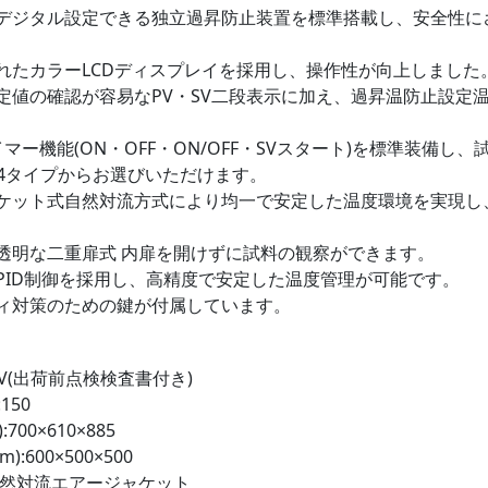
デジタル設定できる独立過昇防止装置を標準搭載し、安全性に
れたカラーLCDディスプレイを採用し、操作性が向上しました
定値の確認が容易なPV・SV二段表示に加え、過昇温防止設定
マー機能(ON・OFF・ON/OFF・SVスタート)を標準装備し
4タイプからお選びいただけます。
ケット式自然対流方式により均一で安定した温度環境を実現し
透明な二重扉式 内扉を開けずに試料の観察ができます。
PID制御を採用し、高精度で安定した温度管理が可能です。
ィ対策のための鍵が付属しています。
00V(出荷前点検検査書付き)
150
700×610×885
:600×500×500
自然対流エアージャケット