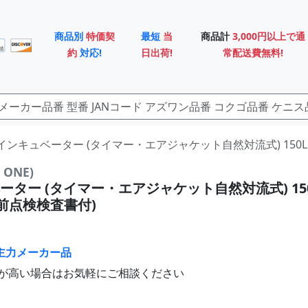
商品別
特価契
最短
当
商品計
3,000円以上で通
約
対応!
日出荷!
常配送費無料!
1 インキュベーター (タイマー・エアジャケット自然対流式) 150L EI
ONE)
ター (タイマー・エアジャケット自然対流式) 150L
荷前点検検査書付)
主力メーカー品
が高い場合はお気軽にご相談ください