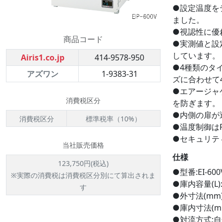
●設定温度を
ました。
●視認性に優
商品コード
●実測値と設
しています。
Airis1.co.jp
414-9578-950
●4種類のタイ
アズワン
1-9383-31
ズに合わせて
●エアージャ
消費税区分
を防ぎます。
●内側の扉が
消費税区分
標準税率（10%）
●温度制御は
●セキュリテ
当社販売価格
仕様
123,750円(税込)
●型番:EI-6
※実際の消費税は消費税区分別にて算出されま
●庫内容量(L):
す
●外寸法(mm):
●庫内寸法(mm)
●対流方式: