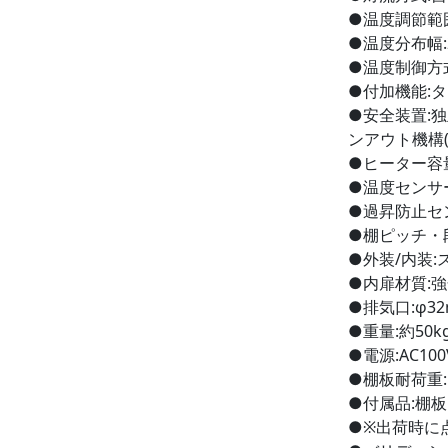
●温度調節範囲:
●温度分布幅:2°
●温度制御方式
●付加機能:タ
●安全装置:
ンアウト機構(
●ヒーター容量
●温度センサー
●過昇防止セ
●棚ピッチ・段
●外装/内装:
●内扉材質:
●排気口:φ32
●重量:約50k
●電源:AC100
●棚板耐荷重:
●付属品:棚板
●※出荷時に