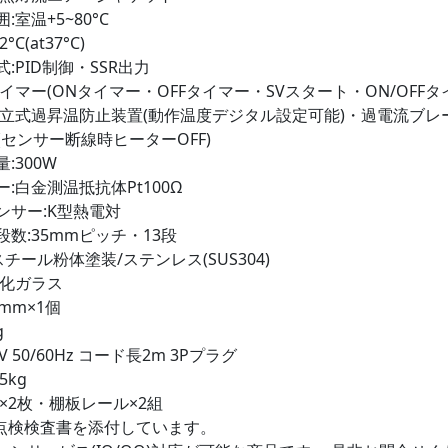
室温+5~80°C
C(at37°C)
:PID制御・SSR出力
イマー(ONタイマー・OFFタイマー・SVスタート・ON/OFFタ
独立式過昇温防止装置(動作温度デジタル設定可能)・過電流ブレ
センサー断線時ヒーターOFF)
:300W
:白金測温抵抗体Pt100Ω
ンサー:K型熱電対
数:35mmピッチ・13段
スチール粉体塗装/ステンレス(SUS304)
強化ガラス
mm×1個
g
V 50/60Hz コード長2m 3Pプラグ
5kg
×2枚・棚板レール×2組
点検検査書を添付しています。