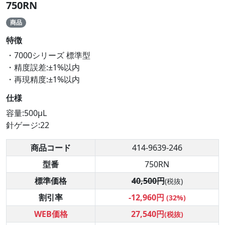
750RN
商品
特徴
・7000シリーズ 標準型
・精度誤差:±1%以内
・再現精度:±1%以内
仕様
容量:500μL
針ゲージ:22
商品コード
414-9639-246
型番
750RN
標準価格
40,500円
(税抜)
割引率
-12,960円
(32%)
WEB価格
27,540円
(税抜)