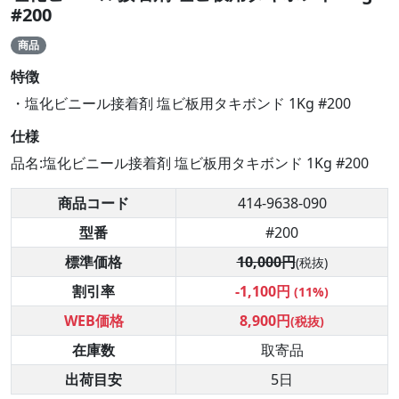
#200
商品
特徴
・塩化ビニール接着剤 塩ビ板用タキボンド 1Kg #200
仕様
品名:塩化ビニール接着剤 塩ビ板用タキボンド 1Kg #200
商品コード
414-9638-090
型番
#200
標準価格
10,000円
(税抜)
割引率
-1,100円
(11%)
WEB価格
8,900円
(税抜)
在庫数
取寄品
出荷目安
5日