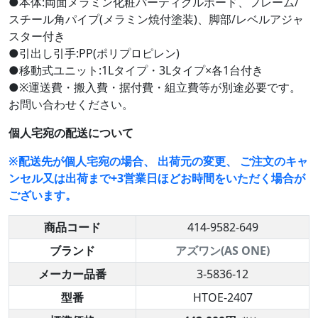
●本体:両面メラミン化粧パーティクルボード、フレーム/
スチール角パイプ(メラミン焼付塗装)、脚部/レベルアジャ
スター付き
●引出し引手:PP(ポリプロピレン)
●移動式ユニット:1Lタイプ・3Lタイプ×各1台付き
●※運送費・搬入費・据付費・組立費等が別途必要です。
お問い合わせください。
個人宅宛の配送について
※配送先が個人宅宛の場合、 出荷元の変更、 ご注文のキャ
ンセル又は出荷まで+3営業日ほどお時間をいただく場合が
ございます。
商品コード
414-9582-649
ブランド
アズワン(AS ONE)
メーカー品番
3-5836-12
型番
HTOE-2407