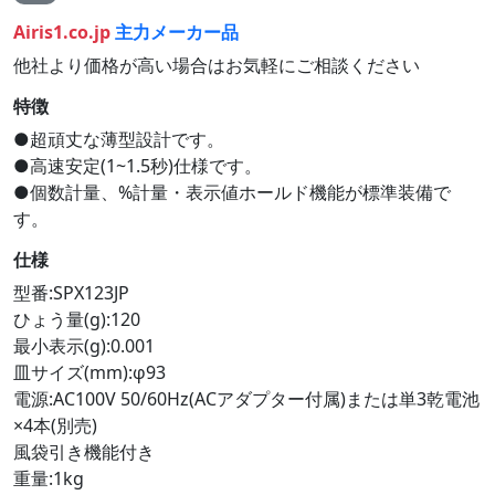
Airis1.co.jp
主力メーカー品
他社より価格が高い場合はお気軽にご相談ください
特徴
●超頑丈な薄型設計です。
●高速安定(1~1.5秒)仕様です。
●個数計量、%計量・表示値ホールド機能が標準装備で
す。
仕様
型番:SPX123JP
ひょう量(g):120
最小表示(g):0.001
皿サイズ(mm):φ93
電源:AC100V 50/60Hz(ACアダプター付属)または単3乾電池
×4本(別売)
風袋引き機能付き
重量:1kg