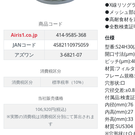
●X線リソグ
●メッシュ部
●高耐食材を
商品コード
●全数検査証
Airis1.co.jp
414-9585-368
仕様
JANコード
4582110975059
型番:S24H30(
開口寸法(μm):
アズワン
3-6821-07
ピッチ(μm):4
材質:フィルタ
消費税区分
フレーム規格:A
消費税区分
標準税率（10%）
穴形状:□
穴径交差:±0.
付属品:検査
当社販売価格
内径(mm):76
106,920円(税込)
内高(mm):27
※実際の消費税は消費税区分別にて算出されま
外高(mm):33
す
材質:SUS304
※穴形状は○