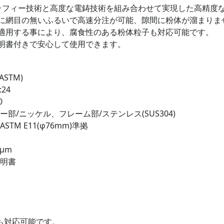
ラフィー技術と高度な電鋳技術を組み合わせて実現した高精度
に網目の無いふるいで高速分注が可能、隙間に粉体が溜まりま
適用する事により、腐食性のある粉体粒子も対応可能です。
明書付きで安心して使用できます。
ASTM)
24
0
ー部/ニッケル、フレーム部/ステンレス(SUS304)
STM E11(φ76mm)準拠
8μm
証明書
も対応可能です。