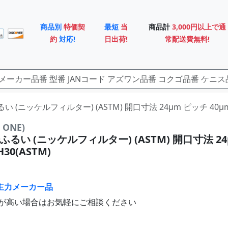
商品別
特価契
最短
当
商品計
3,000円以上で通
約
対応!
日出荷!
常配送費無料!
るい (ニッケルフィルター) (ASTM) 開口寸法 24μm ピッチ 40μm S
ONE)
るい (ニッケルフィルター) (ASTM) 開口寸法 2
H30(ASTM)
主力メーカー品
が高い場合はお気軽にご相談ください