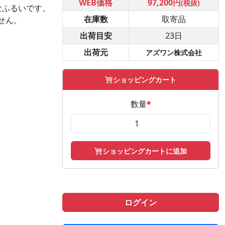
WEB価格
97,200円
(税抜)
なふるいです。
在庫数
取寄品
せん。
出荷目安
23日
出荷元
アズワン株式会社
ショッピングカート
数量
*
ショッピングカートに追加
ログイン