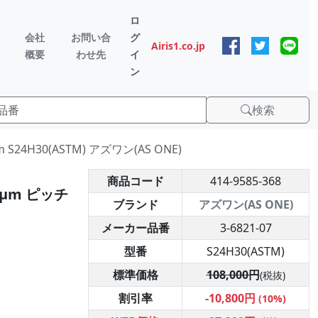
ロ
会社
お問い合
グ
Airis1.co.jp
概要
わせ先
イ
ン
検索
24H30(ASTM) アズワン(AS ONE)
商品コード
414-9585-368
4μm ピッチ
ブランド
アズワン(AS ONE)
メーカー品番
3-6821-07
型番
S24H30(ASTM)
標準価格
108,000円
(税抜)
割引率
-10,800円
(10%)