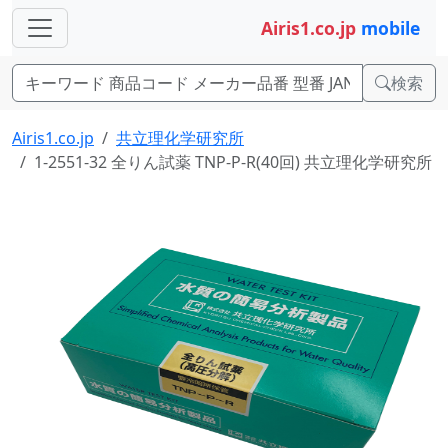
Airis1.co.jp
mobile
検索
Airis1.co.jp
共立理化学研究所
1-2551-32 全りん試薬 TNP-P-R(40回) 共立理化学研究所