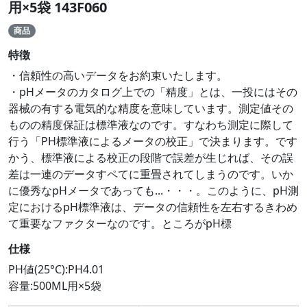
用×5袋 143F060
商品
特徴
・信頼性の高いデータをお約束いたします。
・pHメータのカタログ上での「精度」とは、一投にはその
器械の有する電気的な精度を意味しています。測定値その
ものの精度保証は標準液なのです。すなわち測定に際して
行う「PH標準液によるメータの校正」で決まります。です
かう、標準液による校正の段階で誤差が生じれば、その誤
差は一連のデータすペてに重畳されてしまうのです。いか
に優秀なpHメータであっても...・・・。このように、pH測
定におけるpH標準液は、データの信頼性を左右するきわめ
て重要なファクターなのです。ところがpH標
仕様
PH値(25°C):PH4.01
容量:500ML用×5袋