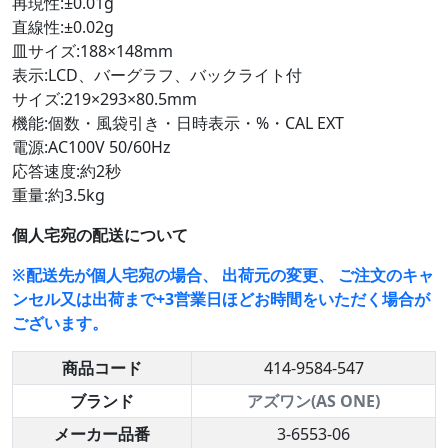
再現性:±0.01g
直線性:±0.02g
皿サイズ:188×148mm
表示:LCD、バーグラフ、バックライト付
サイズ:219×293×80.5mm
機能:個数・風袋引き・日時表示・%・CAL EXT
電源:AC100V 50/60Hz
応答速度:約2秒
重量:約3.5kg
個人宅宛の配送について
※配送先が個人宅宛の場合、 出荷元の変更、 ご注文のキャ
ンセル又は出荷まで+3営業日ほどお時間をいただく場合が
ございます。
商品コード
414-9584-547
ブランド
アズワン(AS ONE)
メーカー品番
3-6553-06